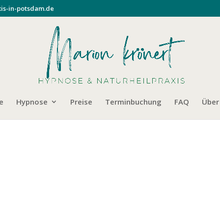
is-in-potsdam.de
e
Hypnose
Preise
Terminbuchung
FAQ
Über