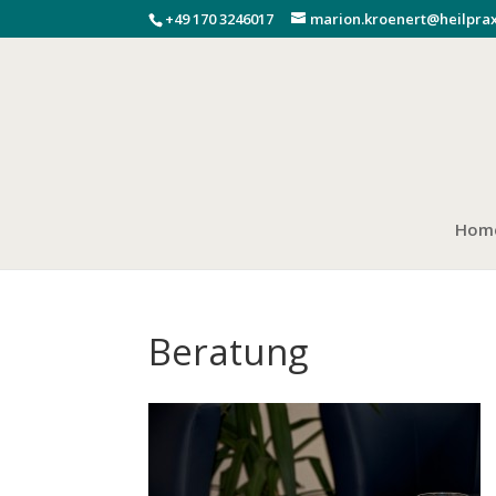
+49 170 3246017
marion.kroenert@heilprax
Hom
Beratung