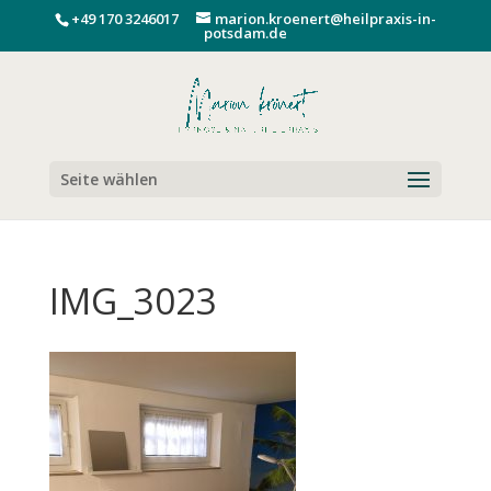
+49 170 3246017
marion.kroenert@heilpraxis-in-
potsdam.de
Seite wählen
IMG_3023