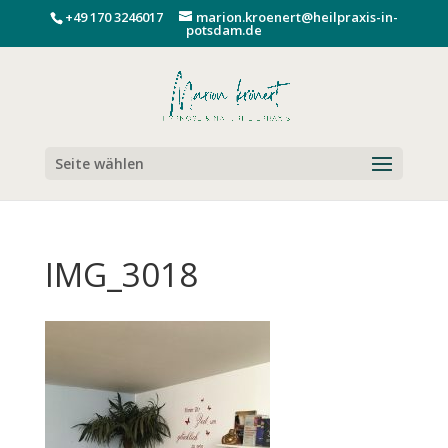
+49 170 3246017
marion.kroenert@heilpraxis-in-
potsdam.de
Seite wählen
IMG_3018