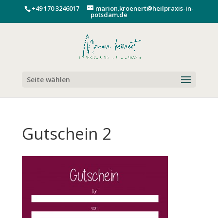
+49 170 3246017
marion.kroenert@heilpraxis-in-
potsdam.de
Seite wählen
Gutschein 2