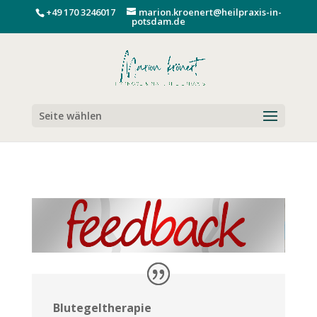
+49 170 3246017
marion.kroenert@heilpraxis-in-
potsdam.de
Seite wählen
Blutegeltherapie