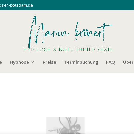
is-in-potsdam.de
e
Hypnose
Preise
Terminbuchung
FAQ
Über