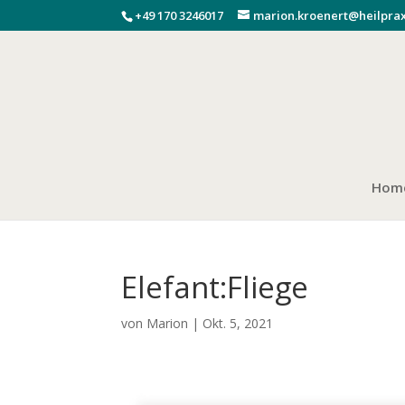
+49 170 3246017
marion.kroenert@heilprax
Hom
Elefant:Fliege
von
Marion
|
Okt. 5, 2021